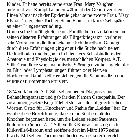
Kinder. Er hatte bereits seine erste Frau, Mary Vaughan,
aufgrund von Komplikationen während der Geburt verloren.
Einen Monat nach der Epidemie gebar seine zweite Frau, Mary
Elvira Turner, eine Tochter. Seine Frau starb kurze Zeit später
an einer Lungenentzündung.
Durch seine Unfähigkeit, seiner Familie helfen zu können und
seinen düsteren Erfahrungen als Bürgerkriegsarzt, verlor er
sein Vertrauen in die Ihm bekannte Schulmedizin. Geprägt
durch diese Erfahrungen ging er auf die Suche nach neuen
Heilmethoden und begann ein intensives Selbststudium der
Anatomie und Physiologie des menschlichen Körpers. A.T.
Stills Grundidee war, anatomische Störungen zu behandeln, die
zu Blut- oder Lymphstauungen führten oder Nerven
blockierten. Damit stellte er sich gegen die Schulmedizin und
wurde dafür öffentlich kritisiert.
1874 verkündete A.T. Still seinen neuen Diagnose- und
Behandlungsansatz und gab ihr den Namen Osteopathie. Der
zusammengesetzte Begriff leitet sich aus den altgriechischen
Wörtern Osteo für „Knochen“ und Pathie für „Leiden“ her. Er
wählte diese Bezeichnung, da er seine Studien mit den
Knochen begonnen hatte, um die Leiden seiner Patienten
lindern zu können. A.T. Still verließ Kansas und zog nach
Kirksville/Missouri und eröffnete dort im März 1875 seine
Praxis. Mit seinen Therapiemethoden war er so erfolgreich,